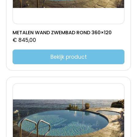
550 x 300 x 150
550 x 300 x 125
530x320x150
528x133
METALEN WAND ZWEMBAD ROND 360×120
€
845,00
525 X 320 X 150CM
525 X 320 X 120CM
Bekijk product
523x313x120
520x360x155
520x320x160
520x300x150
505x120
500x360x120
500x300x150
500x150cm
500x120cm