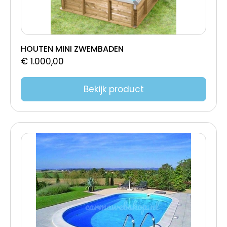
200x200
180x150
1200 x 600 x 150 cm - 148 Blokken
HOUTEN MINI ZWEMBADEN
1200 X 600 X 150
€
1.000,00
1100 X 500 X 150
1030x370x150
Bekijk product
1030x290x150
1020x360x155
1000x360x125-190
1000x320x150
1000 x 500 x 150 cm - 124 Blokken
1000 X 416 X 150
1000 X 400 X 150CM
1 Blok