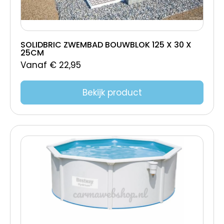
800x350x120/160
800x320x150
800x300x150
SOLIDBRIC ZWEMBAD BOUWBLOK 125 X 30 X
25CM
800 X 416 X 150CM
Vanaf
€
22,95
800 X 416 X 120CM
800 X 400 X 150CM
Bekijk product
800 x 400 x 150 cm - 100 Blokken
800 x 400 x 150
800 x 400 x 125
780x340x160
760x350x150
750 x 350 x 150
750 x 350 x 125
740x350x120/160
730x320x150