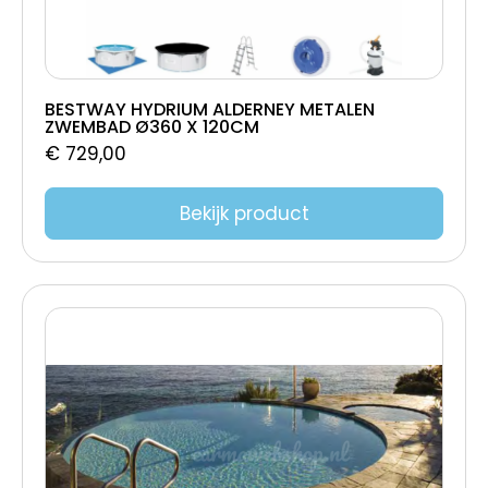
720x360x155
710x330x150
700x320x150
700x300x150
BESTWAY HYDRIUM ALDERNEY METALEN
ZWEMBAD Ø360 X 120CM
700 X 350 X 150CM
€
729,00
700 x 350 x 150 cm - 88 Blokken
700 x 350 x 150
Bekijk product
700 x 350 x 125
700 X 350 X 120CM
653x353x133
650 x 350 x 150
650 x 350 x 125
645 X 305 X 150CM
644x404x133
640x320x120/160