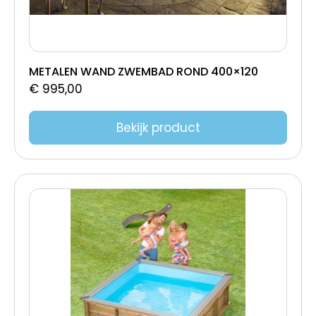
500 x 300 x 150
500 x 300 x 125
495x345x120
460x120cm
METALEN WAND ZWEMBAD ROND 400×120
450x270x150
€
995,00
450x150cm
450x120cm
Bekijk product
420x360x155
419x353
414x120
400x150cm
400x120cm
360x120
350x120cm
300x250x75
250x100