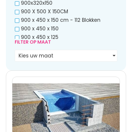
900x320x150
900 X 500 X 150CM
900 x 450 x 150 cm - 112 Blokken
900 x 450 x 150
900 x 450 x 125
FILTER OP MAAT
900 x 400 x 150 cm - 108 Blokken
853x453
Kies uw maat
850x370x150
850 x 450 x 150
850 x 450 x 125
843x489x146
840x360x155
830x290x150
820x360x155
820x328x150
810x370x150