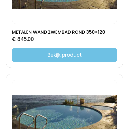
630x320x150
620x530x110-150
620x360x155
620x330x150
METALEN WAND ZWEMBAD ROND 350×120
620x300x150
€
845,00
610x370x150
603x253
Bekijk product
600x300x150
600x120cm
600 X 320 X 150CM
600 X 320 X 120CM
600 x 300 x 150 cm - 76 Blokken
600 x 300 x 150
600 x 300 x 125
585x290x150
565x280x150