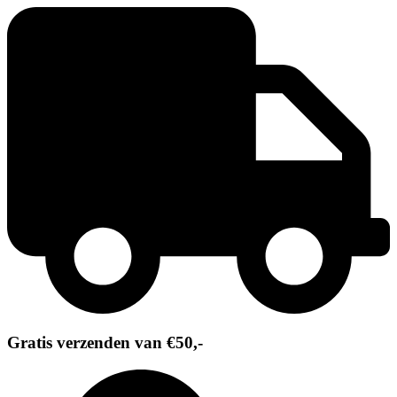
Ga
naar
de
inhoud
Gratis verzenden van €50,-