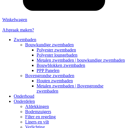
Winkelwagen
Afspraak maken?
Zwembaden
Bouwkundige zwembaden
Polyester zwembaden
Polyester loungebaden
Metalen zwembaden | bouwkundige zwembaden
Bouwblokken zwembaden
PPP Panelen
Bovengrondse zwembaden
Houten zwembaden
Metalen zwembaden | Bovengrondse
zwembaden
Onderhoud
Onderdelen
Afdekkingen
Bodemzuigers
Filter en regeling
Liners en vilt
Verlichting