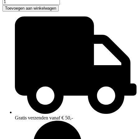
Bestway
Hydrium
Toevoegen aan winkelwagen
Alderney
Metalen
Zwembad
Ø360
X
120CM
aantal
Gratis verzenden vanaf € 50,-