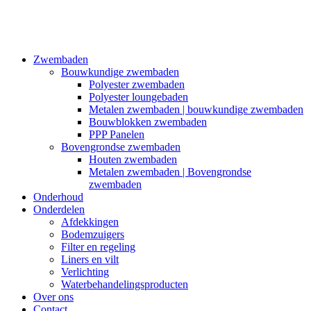
Zwembaden
Bouwkundige zwembaden
Polyester zwembaden
Polyester loungebaden
Metalen zwembaden | bouwkundige zwembaden
Bouwblokken zwembaden
PPP Panelen
Bovengrondse zwembaden
Houten zwembaden
Metalen zwembaden | Bovengrondse
zwembaden
Onderhoud
Onderdelen
Afdekkingen
Bodemzuigers
Filter en regeling
Liners en vilt
Verlichting
Waterbehandelingsproducten
Over ons
Contact