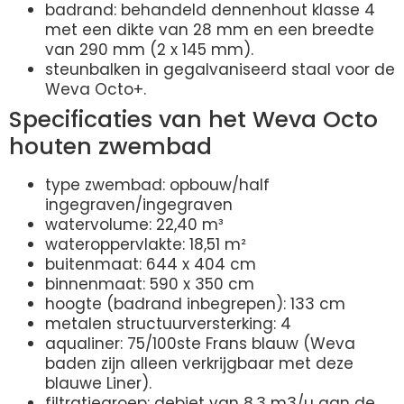
badrand: behandeld dennenhout klasse 4
met een dikte van 28 mm en een breedte
van 290 mm (2 x 145 mm).
steunbalken in gegalvaniseerd staal voor de
Weva Octo+.
Specificaties van het Weva Octo
houten zwembad
type zwembad: opbouw/half
ingegraven/ingegraven
watervolume: 22,40 m³
wateroppervlakte: 18,51 m²
buitenmaat: 644 x 404 cm
binnenmaat: 590 x 350 cm
hoogte (badrand inbegrepen): 133 cm
metalen structuurversterking: 4
aqualiner: 75/100ste Frans blauw (Weva
baden zijn alleen verkrijgbaar met deze
blauwe Liner).
filtratiegroep: debiet van 8,3 m3/u aan de