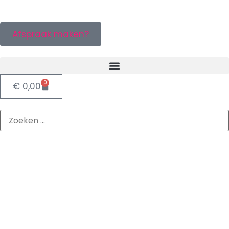
Afspraak maken?
0
€
0,00