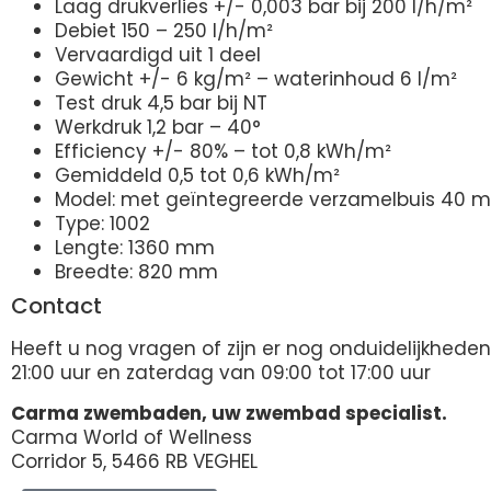
Laag drukverlies +/- 0,003 bar bij 200 l/h/m²
Debiet 150 – 250 l/h/m²
Vervaardigd uit 1 deel
Gewicht +/- 6 kg/m² – waterinhoud 6 l/m²
Test druk 4,5 bar bij NT
Werkdruk 1,2 bar – 40°
Efficiency +/- 80% – tot 0,8 kWh/m²
Gemiddeld 0,5 tot 0,6 kWh/m²
Model: met geïntegreerde verzamelbuis 40 m
Type: 1002
Lengte: 1360 mm
Breedte: 820 mm
Contact
Heeft u nog vragen of zijn er nog onduidelijkhe
21:00 uur en zaterdag van 09:00 tot 17:00 uur
Carma zwembaden, uw zwembad specialist.
Carma World of Wellness
Corridor 5, 5466 RB VEGHEL