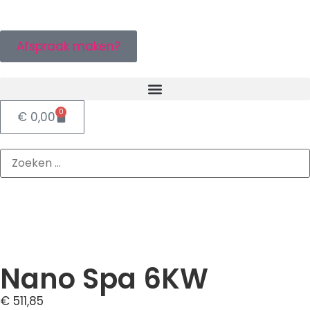
Afspraak maken?
0
€
0,00
Nano Spa 6KW
€
511,85