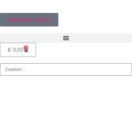
Afspraak maken?
0
€
0,00