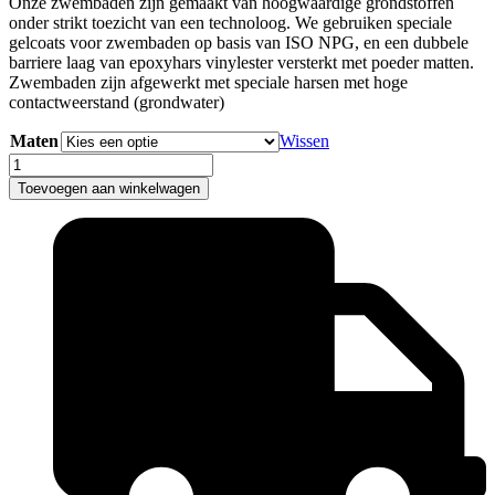
Onze zwembaden zijn gemaakt van hoogwaardige grondstoffen
onder strikt toezicht van een technoloog. We gebruiken speciale
gelcoats voor zwembaden op basis van ISO NPG, en een dubbele
barriere laag van epoxyhars vinylester versterkt met poeder matten.
Zwembaden zijn afgewerkt met speciale harsen met hoge
contactweerstand (grondwater)
Maten
Wissen
Loungebad
Mercurius
Toevoegen aan winkelwagen
2.85
x
2.25
x
1.50
/
3.00
x
2.45
x
1.50
aantal