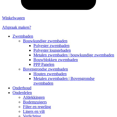
Winkelwagen
Afspraak maken?
Zwembaden
Bouwkundige zwembaden
Polyester zwembaden
Polyester loungebaden
Metalen zwembaden | bouwkundige zwembaden
Bouwblokken zwembaden
PPP Panelen
Bovengrondse zwembaden
Houten zwembaden
Metalen zwembaden | Bovengrondse
zwembaden
Onderhoud
Onderdelen
Afdekkingen
Bodemzuigers
Filter en regeling
Liners en vilt
Verlichting