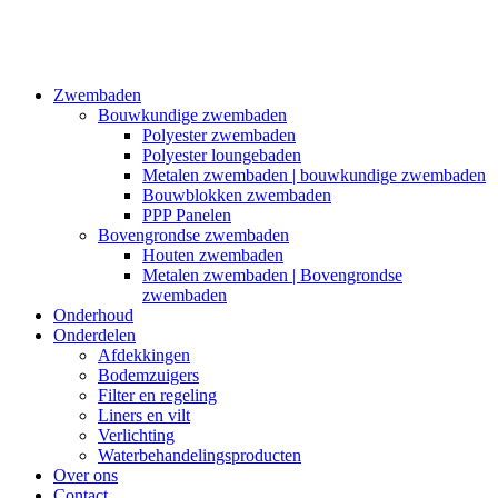
Zwembaden
Bouwkundige zwembaden
Polyester zwembaden
Polyester loungebaden
Metalen zwembaden | bouwkundige zwembaden
Bouwblokken zwembaden
PPP Panelen
Bovengrondse zwembaden
Houten zwembaden
Metalen zwembaden | Bovengrondse
zwembaden
Onderhoud
Onderdelen
Afdekkingen
Bodemzuigers
Filter en regeling
Liners en vilt
Verlichting
Waterbehandelingsproducten
Over ons
Contact