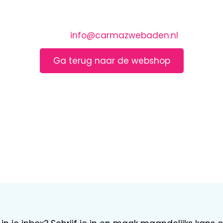
 JE INSCHRIJVING OP ONZ
n zo snel mogelijk contact met u op. Voor dringe
r een mail naar
info@carmazwebaden.nl
of bel na
Ga terug naar de webshop