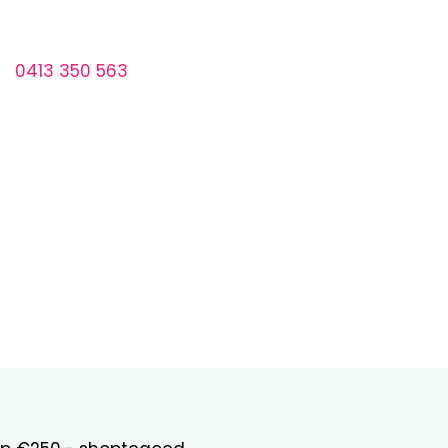
E NIEUWSBRIEF
nde vragen kunt U ook direct contact met ons
ar
0413 350 563