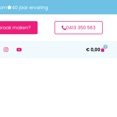
oom
40 jaar ervaring
praak maken?
0413 350 563
0
€
0,00