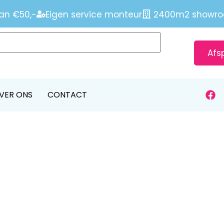
an €50,-
Eigen service monteur
2400m2 showr
Afs
VER ONS
CONTACT